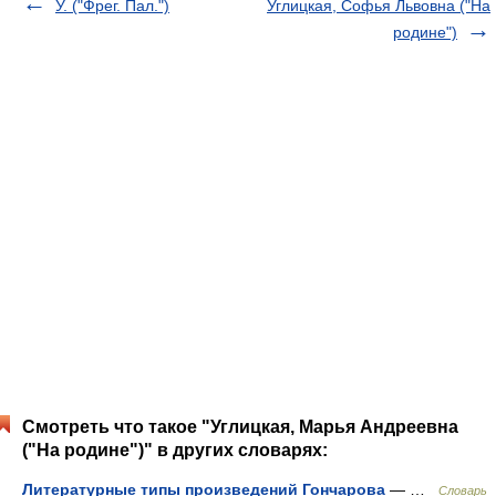
У. ("Фрег. Пал.")
Углицкая, Софья Львовна ("На
родине")
Смотреть что такое "Углицкая, Марья Андреевна
("На родине")" в других словарях:
Литературные типы произведений Гончарова
— …
Словарь