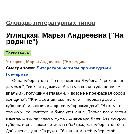
Словарь литературных типов
Углицкая, Марья Андреевна ("На
родине")
Толкование
Углицкая, Марья Андреевна ("На родине")
Смотри также
Литературные типы произведений
Гончарова
— Жена губернатора. По выражению Якубова, "прекрасная
дамочка", "хотя эта дамочка была увядшая, худощавая, с
впалыми, потухшими глазами, и вовсе не прекрасная собой
женщина". "Жила сознанием, что она — первая дама в
губернии", и важничала среди губернских дам". "В этом-то
только у нее, кажется, и было утешение. Прочее все с летами
изменяло ей, начиная с мужа". Благодаря Лине, без которой
губернаторша также не могла обойтись, как губернатор без
Добышева", у нее "в руках" "были нити всей губернской