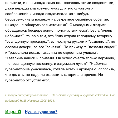
политики, и она иногда сама пользовалась этими сведениями,
даже передавала кое-что мужу для его служебных
соображений и иногда озадачивала кого-нибудь
бесцеремонным намеком на секретное семейное событие,
никогда не обнаруживая источника". С молодыми людьми
обращалась бесцеремонно, по-начальнически". Была "очень
набожная". Узнав о том, что Чуча отдала голодному татарину
"освященную просвирку", всплеснула руками и "зазвонила", по
словам дочери, во все "сонетки". По приказу У. "позвали людей"
и "разослали искать татарина по окрестным улицам".
"Татарина нашли и привели. Он успел съесть только верхнюю,
т. е. освященную половину, и закусывал луком". "Набожная
губернаторша ужаснулась, хотела ехать к архиерею, спросить,
что делать, не надо ли окрестить татарина и прочее. Но
губернатор отпустил его".
Словарь литературных типов. - Пг.: Издание редакции журнала «Всходы»
.
Под
редакцией Н. Д. Носкова
.
1908-1914
.
Игры ⚽
Нужна курсовая?